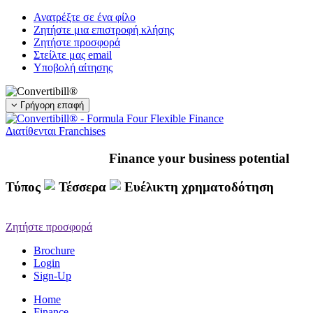
Skip
Ανατρέξτε σε ένα φίλο
to
Ζητήστε μια επιστροφή κλήσης
content
Ζητήστε προσφορά
Στείλτε μας email
Υποβολή αίτησης
Γρήγορη επαφή
Διατίθενται Franchises
Finance your business potential
Τύπος
Τέσσερα
Ευέλικτη χρηματοδότηση
Ζητήστε προσφορά
Brochure
Login
Sign-Up
Home
Finance