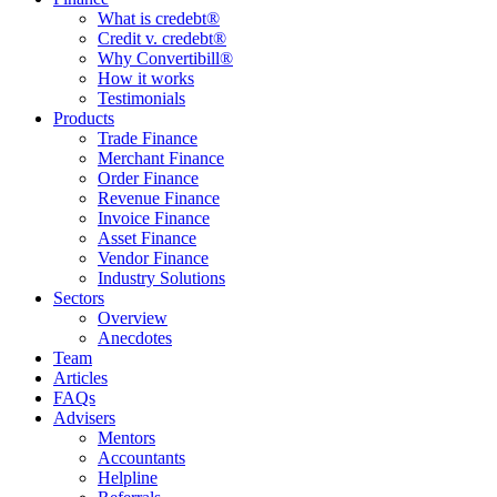
What is credebt®
Credit v. credebt®
Why Convertibill®
How it works
Testimonials
Products
Trade Finance
Merchant Finance
Order Finance
Revenue Finance
Invoice Finance
Asset Finance
Vendor Finance
Industry Solutions
Sectors
Overview
Anecdotes
Team
Articles
FAQs
Advisers
Mentors
Accountants
Helpline