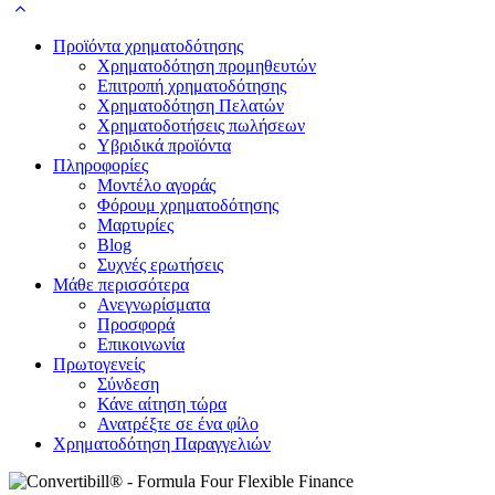
Προϊόντα χρηματοδότησης
Χρηματοδότηση προμηθευτών
Επιτροπή χρηματοδότησης
Χρηματοδότηση Πελατών
Χρηματοδοτήσεις πωλήσεων
Υβριδικά προϊόντα
Πληροφορίες
Μοντέλο αγοράς
Φόρουμ χρηματοδότησης
Μαρτυρίες
Blog
Συχνές ερωτήσεις
Μάθε περισσότερα
Ανεγνωρίσματα
Προσφορά
Επικοινωνία
Πρωτογενείς
Σύνδεση
Κάνε αίτηση τώρα
Ανατρέξτε σε ένα φίλο
Χρηματοδότηση Παραγγελιών